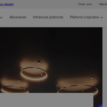
eco dealer
Over ons
Werke
Akoestiek
Infrarood plafonds
Plafond inspiratie