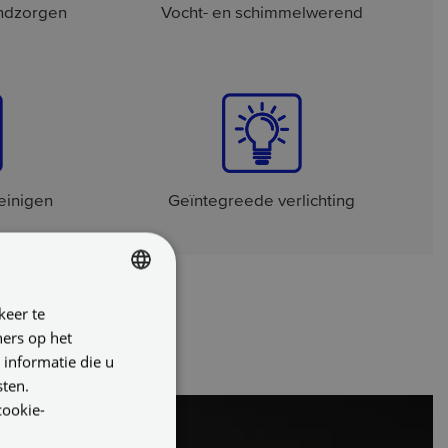
ondzorgen
Vocht- en schimmelwerend
einigen
Geïntegreede verlichting
keer te
DUTCH
ners op het
ENGLISH
 informatie die u
GERMAN
sten.
cookie-