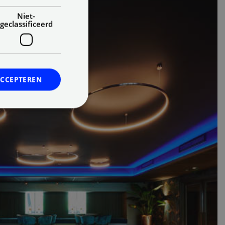
Niet-
geclassificeerd
ACCEPTEREN