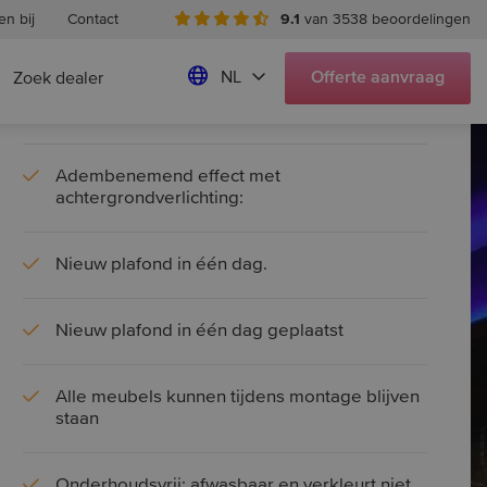
n bij
Contact
9.1
van 3538 beoordelingen
Kwaliteit
NL
Offerte
aanvraag
Zoek dealer
Onbeperkte creatieve vrijheid:
Adembenemend effect met
achtergrondverlichting:
Nieuw plafond in één dag.
Nieuw plafond in één dag geplaatst
Alle meubels kunnen tijdens montage blijven
staan
Onderhoudsvrij: afwasbaar en verkleurt niet