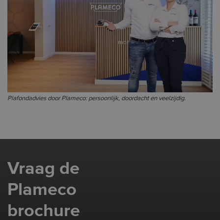
Plafondadvies door Plameco: persoonlijk, doordacht en veelzijdig.
Vraag de
Plameco
brochure