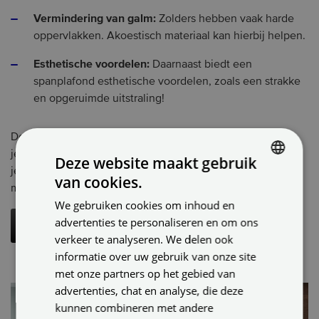
Vermindering van galm:
Zolders hebben vaak harde
oppervlakken. Akoestisch materiaal kan hierbij helpen.
Esthetische voordelen:
Daarnaast biedt een
spanplafond esthetische voordelen, zoals een strakke
en opgeruimde uitstraling!
Door geluidsabsorberend materiaal toe te voegen verhelp
je veel akoestisch problemen op je zolder. Daarnaast krijgt
Deze website maakt gebruik
je zolder jarenlang strakke uitstraling. Je hoeft dus niet
van cookies.
DUTCH
meer te verven. Wil je meer weten over akoestiek?
We gebruiken cookies om inhoud en
ENGLISH
advertenties te personaliseren en om ons
Lees hier meer over akoestiek
GERMAN
verkeer te analyseren. We delen ook
informatie over uw gebruik van onze site
met onze partners op het gebied van
advertenties, chat en analyse, die deze
kunnen combineren met andere