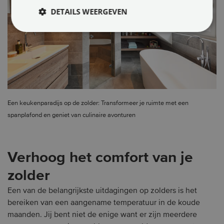
DETAILS WEERGEVEN
Een keukenparadijs op de zolder: Transformeer je ruimte met een
spanplafond en geniet van culinaire avonturen
Verhoog het comfort van je
zolder
Een van de belangrijkste uitdagingen op zolders is het
bereiken van een aangename temperatuur in de koude
maanden. Jij bent niet de enige want er zijn meerdere