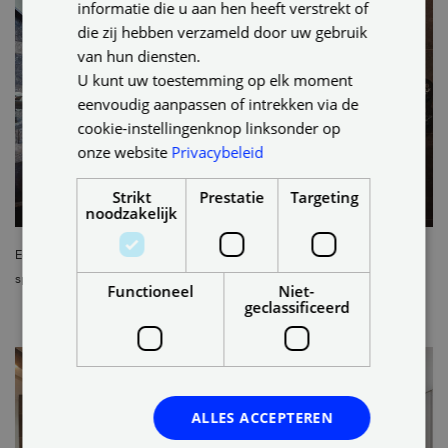
informatie die u aan hen heeft verstrekt of
die zij hebben verzameld door uw gebruik
van hun diensten.
U kunt uw toestemming op elk moment
eenvoudig aanpassen of intrekken via de
cookie-instellingenknop linksonder op
onze website
Privacybeleid
Strikt
Prestatie
Targeting
noodzakelijk
Een keukenparadijs op de zolder: Transformeer je ruimte met een
spanplafond en geniet van culinaire avonturen
Functioneel
Niet-
geclassificeerd
ALLES ACCEPTEREN