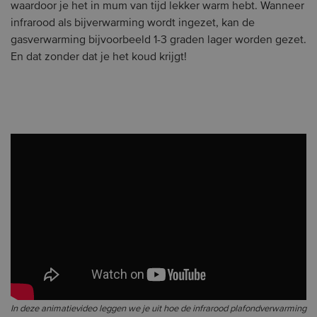
waardoor je het in mum van tijd lekker warm hebt. Wanneer
infrarood als bijverwarming wordt ingezet, kan de
gasverwarming bijvoorbeeld 1-3 graden lager worden gezet.
En dat zonder dat je het koud krijgt!
In deze animatievideo leggen we je uit hoe de infrarood plafondverwarming