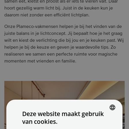
samen eet, kletst en proost als er iets te vieren valt. Daar
hoort gezellig warm licht bij. Juist in de keuken kun je
daarom niet zonder een efficiënt lichtplan.
Onze Plameco-vakmensen helpen je bij het vinden van de
juiste balans in je lichtconcept. Jij bepaalt hoe je het graag
wilt en kiest de verlichting die bij jou en je keuken past. Wij
helpen je bij de keuze en geven je waardevolle tips. Zo
realiseren we samen een perfecte ruimte voor magische
momenten met vrienden en familie.
Deze website maakt gebruik
van cookies.
DUTCH