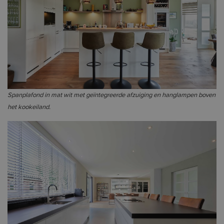
Spanplafond in mat wit met geïntegreerde afzuiging en hanglampen boven
het kookeiland.