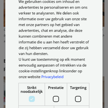
We gebruiken cookies om inhoud en
ENGLISH
advertenties te personaliseren en om ons
GERMAN
verkeer te analyseren. We delen ook
informatie over uw gebruik van onze site
met onze partners op het gebied van
advertenties, chat en analyse, die deze
Open keuken in de woonkamer: lichtelement met Human Centric Lighting
kunnen combineren met andere
boven het kookeiland, hanglampen boven de eettafel en geïntegreerde led-
informatie die u aan hen heeft verstrekt of
strip in de rand van het plafond in het woongedeelte.
die zij hebben verzameld door uw gebruik
van hun diensten.
U kunt uw toestemming op elk moment
Biodynamisch licht: verlichting met een
eenvoudig aanpassen of intrekken via de
positief effect op je gezondheid
cookie-instellingenknop linksonder op
onze website
Privacybeleid
Strikt
Prestatie
Targeting
noodzakelijk