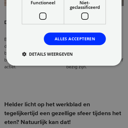
Functioneel
Niet-
geclassificeerd
De ochtend
De vroege middag
ALLES ACCEPTEREN
Bij je eerste kopje koffie in
Een hogere intensiteit van
de ochtend word je wakker
het licht voorkomt de
DETAILS WEERGEVEN
bij het koude, witte licht. Zo
middagdip. Zo kun je 's
begin je de dag fris en
middags nog lekker effectief
actief.
bezig zijn.
Helder licht op het werkblad en
tegelijkertijd een gezellige sfeer tijdens het
eten? Natuurlijk kan dat!