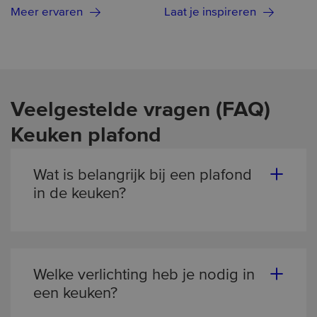
Meer ervaren
Laat je inspireren
Veelgestelde vragen (FAQ)
Keuken plafond
Wat is belangrijk bij een plafond
in de keuken?
In de keuken is een combinatie van goede
verlichting en onderhoudsgemak essentieel.
Omdat het een functionele ruimte is, moet
het plafond bestand zijn tegen vocht, vet en
Welke verlichting heb je nodig in
temperatuurschommelingen. Tegelijk wil je
een keuken?
een strakke uitstraling behouden. Plameco®