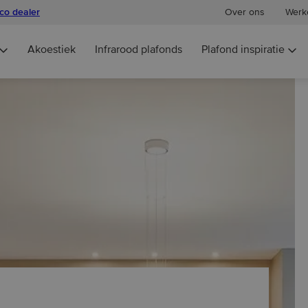
eco dealer
Over ons
Werke
Akoestiek
Infrarood plafonds
Plafond inspiratie