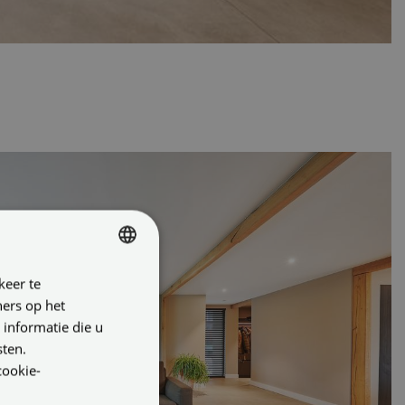
keer te
DUTCH
ners op het
ENGLISH
 informatie die u
GERMAN
sten.
cookie-