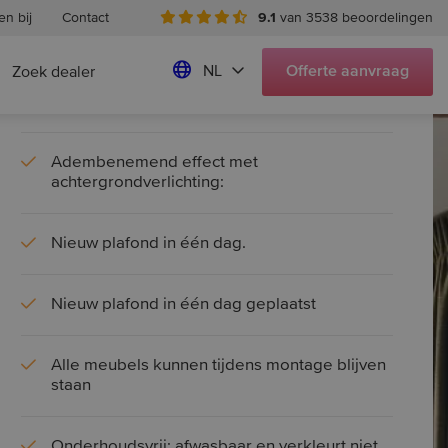
n bij
Contact
9.1
van 3538 beoordelingen
Kwaliteit
NL
Offerte
aanvraag
Zoek dealer
Onbeperkte creatieve vrijheid:
Adembenemend effect met
achtergrondverlichting:
Nieuw plafond in één dag.
Nieuw plafond in één dag geplaatst
Alle meubels kunnen tijdens montage blijven
staan
Onderhoudsvrij: afwasbaar en verkleurt niet