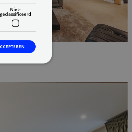
Niet-
geclassificeerd
ACCEPTEREN