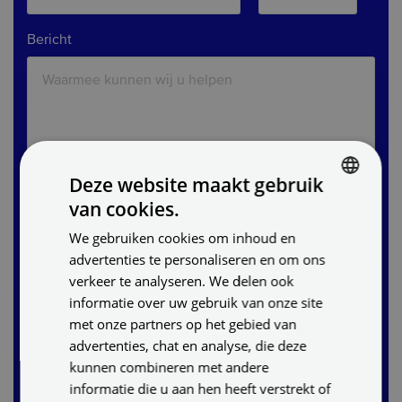
Bericht
Deze website maakt gebruik
van cookies.
DUTCH
We gebruiken cookies om inhoud en
ENGLISH
advertenties te personaliseren en om ons
GERMAN
verkeer te analyseren. We delen ook
informatie over uw gebruik van onze site
met onze partners op het gebied van
Ja, ik ga akkoord met hetgeen er in het
Privacy
advertenties, chat en analyse, die deze
statement
staat.
kunnen combineren met andere
informatie die u aan hen heeft verstrekt of
Verstuur