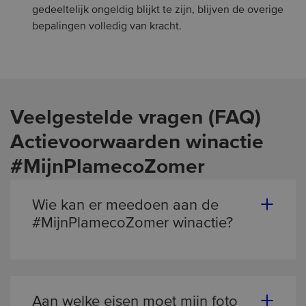
gedeeltelijk ongeldig blijkt te zijn, blijven de overige
bepalingen volledig van kracht.
Veelgestelde vragen (FAQ)
Actievoorwaarden winactie
#MijnPlamecoZomer
Wie kan er meedoen aan de
#MijnPlamecoZomer winactie?
Deelname aan de #MijnPlamecoZomer
winactie staat open voor natuurlijke personen
van 18 jaar en ouder die woonachtig zijn in
Nederland. Medewerkers van Plameco,
Aan welke eisen moet mijn foto