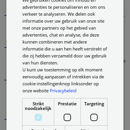
ENGLISH
gebouwen of andere beschermde inhoud.
advertenties te personaliseren en om ons
GERMAN
verkeer te analyseren. We delen ook
Bijdragen waarop personen herkenbaar zijn afgebeeld,
informatie over uw gebruik van onze site
zijn uitgesloten van deelname en kunnen zonder
met onze partners op het gebied van
voorafgaande kennisgeving door de Organisator
advertenties, chat en analyse, die deze
worden uitgesloten.
kunnen combineren met andere
De Organisator mag ingezonden bijdragen uitsluitend
informatie die u aan hen heeft verstrekt of
bekijken en intern verwerken voor de controle van de
die zij hebben verzameld door uw gebruik
deelnamevoorwaarden, de selectie van finalisten en de
van hun diensten.
uitvoering van de winactie.
U kunt uw toestemming op elk moment
eenvoudig aanpassen of intrekken via de
Publicatie, verveelvoudiging, bewerking of ander
cookie-instellingenknop linksonder op
promotioneel gebruik van een bijdrage door de
onze website
Privacybeleid
Organisator vindt uitsluitend plaats nadat de
betreffende finalist daarvoor vooraf uitdrukkelijk en
Strikt
Prestatie
Targeting
noodzakelijk
aantoonbaar toestemming heeft gegeven.
De Organisator is niet verplicht bijdragen in
aanmerking te nemen wanneer twijfel bestaat over de