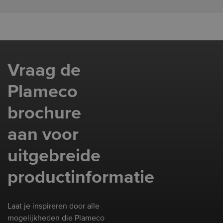
woonkamers, keukens en zelfs badkamers.
Het blijft jarenlang perfect strak, ongeacht de
omstandigheden in huis.
Vraag de
Plameco
brochure
aan voor
uitgebreide
productinformatie
Laat je inspireren door alle
mogelijkheden die Plameco