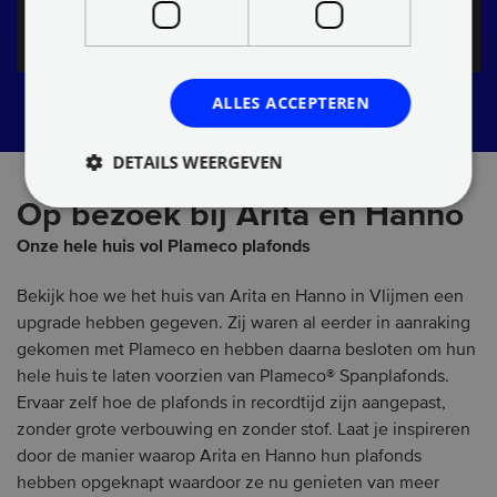
Maak hier een persoonlijke afspraak
ALLES ACCEPTEREN
DETAILS WEERGEVEN
Op bezoek bij Arita en Hanno
Onze hele huis vol Plameco plafonds
Bekijk hoe we het huis van Arita en Hanno in Vlijmen een
upgrade hebben gegeven. Zij waren al eerder in aanraking
gekomen met Plameco en hebben daarna besloten om hun
hele huis te laten voorzien van Plameco® Spanplafonds.
Ervaar zelf hoe de plafonds in recordtijd zijn aangepast,
zonder grote verbouwing en zonder stof. Laat je inspireren
door de manier waarop Arita en Hanno hun plafonds
hebben opgeknapt waardoor ze nu genieten van meer