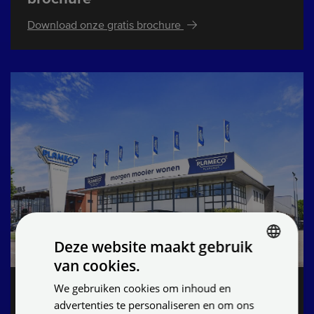
Download onze gratis brochure
Deze website maakt gebruik
van cookies.
DUTCH
We gebruiken cookies om inhoud en
Zoek een Plameco®-dealer bij jou in
ENGLISH
advertenties te personaliseren en om ons
de buurt