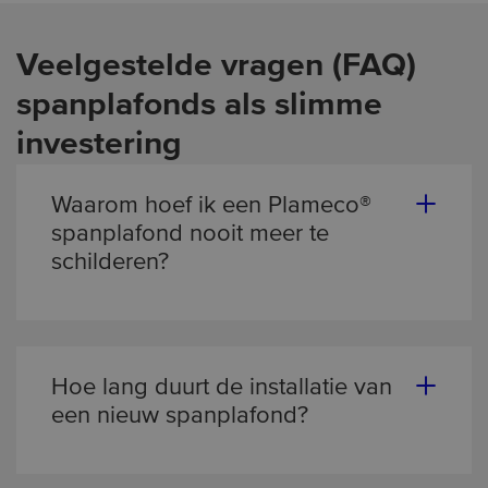
Veelgestelde vragen (FAQ)
spanplafonds als slimme
investering
Waarom hoef ik een Plameco®
spanplafond nooit meer te
schilderen?
Je hoeft een Plameco® Spanplafond nooit
meer te schilderen, want onze plafonds zijn
(in tegenstelling tot traditionele stucplafonds)
vormvast, scheuren niet en verkleuren
Hoe lang duurt de installatie van
niet. Het is een eenmalige investering waarbij
een nieuw spanplafond?
je de terugkerende kosten en zorgen van de
De installatie van een nieuw spanplafond
schilder of stukadoor definitief achter je laat.
gebeurt meestal in slecht één dag door onze